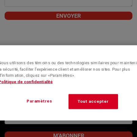
Nous utilisons des témoins ou des technologies similaires pour mainteni
Obtenez toute l’information sur les nouveautés, les
la sécurité, faciliter l’expérience client et améliorer nos sites. Pour plus
conseils et les offres spéciales de Kenworth Montréal
d’information, cliquez sur « Paramètres ».
en vous inscrivant à l’infolettre.
Politique de confidentialité
RESTEZ BIEN
INFORMÉ
Paramètres
Tout accepter