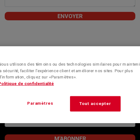
Nous utilisons des témoins ou des technologies similaires pour mainteni
Obtenez toute l’information sur les nouveautés, les
la sécurité, faciliter l’expérience client et améliorer nos sites. Pour plus
conseils et les offres spéciales de Kenworth Montréal
d’information, cliquez sur « Paramètres ».
en vous inscrivant à l’infolettre.
Politique de confidentialité
RESTEZ BIEN
INFORMÉ
Paramètres
Tout accepter