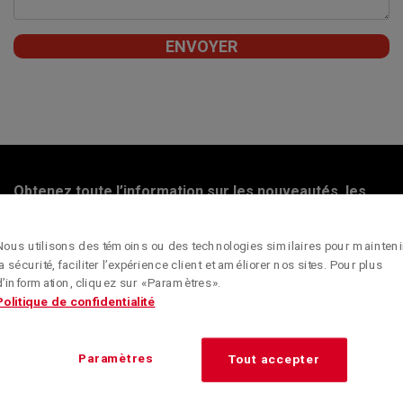
Obtenez toute l’information sur les nouveautés, les
conseils et les offres spéciales de Kenworth Montréal
en vous inscrivant à l’infolettre.
Nous utilisons des témoins ou des technologies similaires pour mainteni
la sécurité, faciliter l’expérience client et améliorer nos sites. Pour plus
RESTEZ BIEN
d’information, cliquez sur « Paramètres ».
INFORMÉ
Politique de confidentialité
Paramètres
Tout accepter