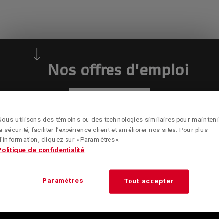
Nos offres d'emploi
VOIR PLUS
Nous utilisons des témoins ou des technologies similaires pour mainteni
la sécurité, faciliter l’expérience client et améliorer nos sites. Pour plus
d’information, cliquez sur « Paramètres ».
Politique de confidentialité
Paramètres
Tout accepter
Obtenez toute l’information sur les nouveautés, les
conseils et les offres spéciales de Kenworth Montréal
en vous inscrivant à l’infolettre.