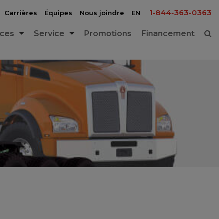
1-844-363-0363
Carrières
Équipes
Nous joindre
EN
èces
Service
Promotions
Financement