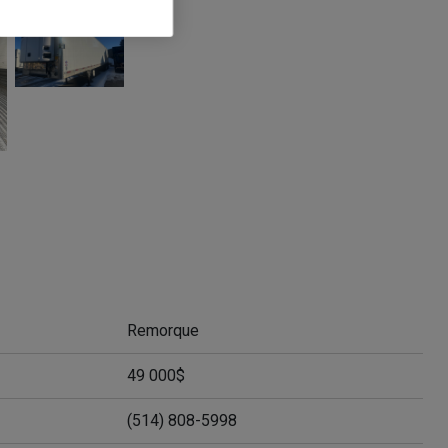
Remorque
49 000$
(514) 808-5998